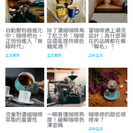
自動壓粉器進化
除了濃縮咖啡馬
當咖啡遇上潮流
中：咖啡吧台，
丁尼之外：咖啡
設計：為什麼現
正悄悄進入「無
店還能提供哪些
在的品牌都在瘋
線時代」
雞尾酒？
「聯名」？
生活實用
生活實用
品味生活
流量對濃縮咖啡
一眼看懂咖啡熟
咖啡裡的甜從哪
萃取的重要性
度！破解咖啡色
裡來？
澤密碼
品味生活