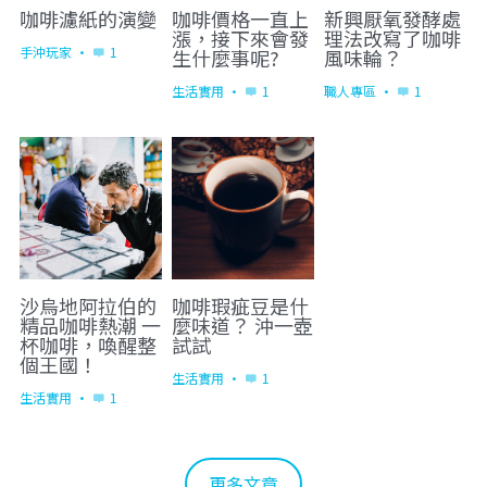
咖啡濾紙的演變
咖啡價格一直上
新興厭氧發酵處
漲，接下來會發
理法改寫了咖啡
手沖玩家
·
1
生什麼事呢?
風味輪？
生活實用
·
1
職人專區
·
1
沙烏地阿拉伯的
咖啡瑕疵豆是什
精品咖啡熱潮 一
麼味道？ 沖一壺
杯咖啡，喚醒整
試試
個王國！
生活實用
·
1
生活實用
·
1
更多文章