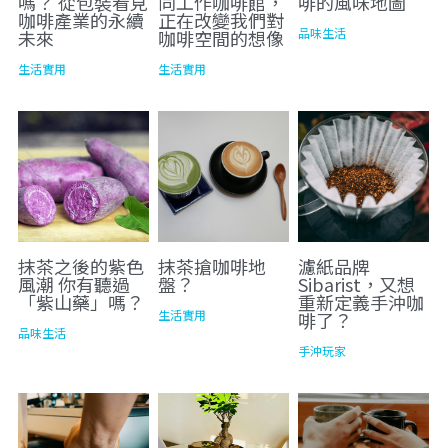
嗎？ 從包裝看見
同工作咖啡館，
啡的風味地圖
咖啡產業的永續
正在改變我們對
品味生活
未來
咖啡空間的想像
飲品與咖啡標示
海外代理
夥伴招募 JOIN US
線上報導
生活實用
生活實用
社群資訊
合作品牌
PackAge+
搜索
合作夥伴
月月新鮮配咖啡
抹茶之後的紫色
抹茶搶咖啡地
濾紙品牌
風潮 你有聽過
盤？
Sibarist，又想
「紫山藥」嗎？
重新定義手沖咖
生活實用
啡了？
品味生活
手沖玩家