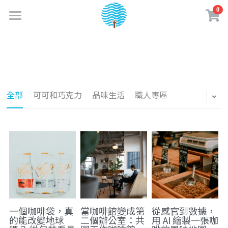
0
×
商品分類
首頁
最新消息
所有商品分類
關於成真
全部
可可和巧克力
品味生活
職人專區
實體門市
品牌故事
企業認證
購物商城
門市資訊
成真大事記
門市菜單
夢享卡會員
線上購物專區
永續績效
餐點介紹
咖啡訂閱制
咖啡知識
加入夢享卡
企業責任政策
咖啡 & 飲品介紹
購物須知
夢享卡資訊
創業加盟
一個咖啡袋，真
當咖啡館變成第
從感官到數據，
的能改變地球
二個辦公室：共
用 AI 繪製一張咖
水一點 愛多一點
美味蔬食日常
媒體相關
盟友專區