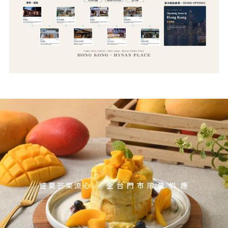
盛 夏 芒 果 流 心    ｜  全  台  門  市  限  量   供   應