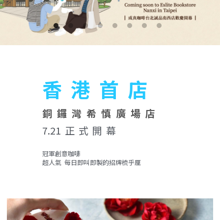
飲品與咖啡標示
海外代理
夥伴招募 JOIN US
線上報導
社群資訊
合作品牌
PackAge+
搜索
香  港  首  店
合作夥伴
月月新鮮配咖啡
銅  鑼  灣  希  慎  廣  場  店
7.21  正  式  開  幕
冠軍創意咖啡
超人氣  每日即叫即製的招牌梳乎厘