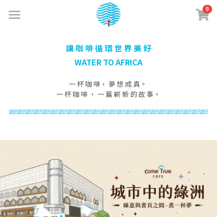
0
×
商品分類
首頁
讓 咖 啡 循 環 世 界 美 好
最新消息
所有商品分類
WATER TO AFRICA
關於成真
一 杯 咖 啡， 夢 想 成 真。
一 杯 咖 啡 ， 一 篇 嶄 新 的 故 事。
實體門市
品牌故事
企業認證
購物商城
門市資訊
成真大事記
門市菜單
夢享卡會員
線上購物專區
永續績效
餐點介紹
咖啡訂閱制
咖啡知識
加入夢享卡
企業責任政策
咖啡 & 飲品介紹
購物須知
夢享卡資訊
創業加盟
水一點 愛多一點
美味蔬食日常
媒體相關
盟友專區