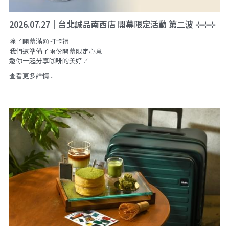
飲品與咖啡標示
海外代理
夥伴招募 JOIN US
線上報導
2026.07.27｜台北誠品南西店 開幕限定活動 第二波 ⊹⊹⊹
除了開幕滿額打卡禮
社群資訊
合作品牌
我們還準備了兩份開幕限定心意
邀你一起分享咖啡的美好 .ᐟ
PackAge+
搜索
查看更多詳情...
合作夥伴
月月新鮮配咖啡