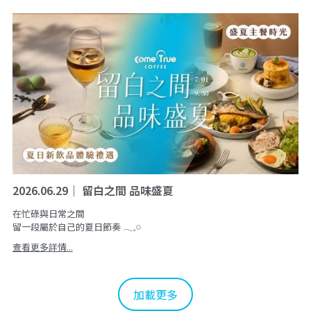
2026.06.29｜ 留白之間 品味盛夏
在忙碌與日常之間
留一段屬於自己的夏日節奏 𓂃𓈒𓏸
查看更多詳情...
加載更多