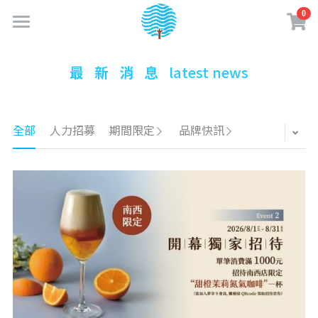
0
×
商品分類
首頁
最   新   消   息   
latest news
最新消息
所有商品分類
關於成真
全部
人力招募
期間限定
品牌快訊
實體門市
品牌故事
企業認證
購物商城
門市資訊
成真大事記
門市菜單
夢享卡會員
線上購物專區
永續績效
餐點介紹
咖啡訂閱制
咖啡知識
加入夢享卡
企業責任政策
咖啡 & 飲品介紹
購物須知
夢享卡資訊
創業加盟
水一點 愛多一點
美味蔬食日常
媒體相關
盟友專區