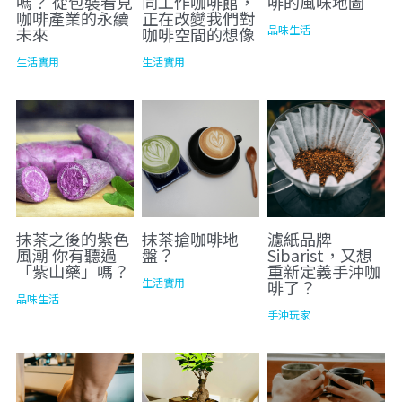
嗎？ 從包裝看見
同工作咖啡館，
啡的風味地圖
咖啡產業的永續
正在改變我們對
品味生活
未來
咖啡空間的想像
飲品與咖啡標示
海外代理
夥伴招募 JOIN US
線上報導
生活實用
生活實用
社群資訊
合作品牌
PackAge+
搜索
合作夥伴
月月新鮮配咖啡
抹茶之後的紫色
抹茶搶咖啡地
濾紙品牌
風潮 你有聽過
盤？
Sibarist，又想
「紫山藥」嗎？
重新定義手沖咖
生活實用
啡了？
品味生活
手沖玩家