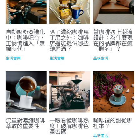
自動壓粉器進化
除了濃縮咖啡馬
當咖啡遇上潮流
中：咖啡吧台，
丁尼之外：咖啡
設計：為什麼現
正悄悄進入「無
店還能提供哪些
在的品牌都在瘋
線時代」
雞尾酒？
「聯名」？
生活實用
生活實用
品味生活
流量對濃縮咖啡
一眼看懂咖啡熟
咖啡裡的甜從哪
萃取的重要性
度！破解咖啡色
裡來？
澤密碼
品味生活