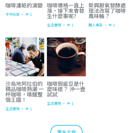
咖啡濾紙的演變
咖啡價格一直上
新興厭氧發酵處
漲，接下來會發
理法改寫了咖啡
手沖玩家
·
1
生什麼事呢?
風味輪？
生活實用
·
1
職人專區
·
1
沙烏地阿拉伯的
咖啡瑕疵豆是什
精品咖啡熱潮 一
麼味道？ 沖一壺
杯咖啡，喚醒整
試試
個王國！
生活實用
·
1
生活實用
·
1
更多文章