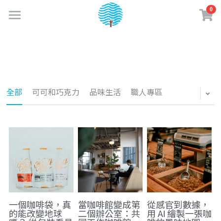
0
×
商品分類
首頁
最新消息
所有商品分類
關於成真
全部
可可和巧克力
品味生活
職人專區
實體門市
品牌故事
企業認證
購物商城
門市資訊
成真大事記
門市菜單
夢享卡會員
線上購物專區
永續績效
餐點介紹
咖啡訂閱制
咖啡知識
加入夢享卡
企業責任政策
咖啡 & 飲品介紹
購物須知
夢享卡資訊
創業加盟
一個咖啡袋，真
當咖啡館變成第
從感官到數據，
的能改變地球
二個辦公室：共
用 AI 繪製一張咖
水一點 愛多一點
美味蔬食日常
媒體相關
盟友專區