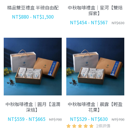
精品雙豆禮盒 半磅自由配
中秋咖啡禮盒｜星河【雙焙
飲品與咖啡標示
海外代理
夥伴招募 JOIN US
線上報導
探索】
NT$880 - NT$1,500
NT$454 - NT$567
NT$630
社群資訊
合作品牌
PackAge+
搜索
合作夥伴
月月新鮮配咖啡
中秋咖啡禮盒｜圓月【溫潤
中秋咖啡禮盒｜晨露【輕盈
深焙】
花果】
NT$559 - NT$665
NT$529 - NT$630
NT$700
NT$700
1條評價