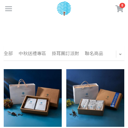
0
×
商品分類
首頁
最新消息
所有商品分類
關於成真
全部
中秋送禮專區
掛耳團訂派對
聯名商品
實體門市
品牌故事
企業認證
購物商城
門市資訊
成真大事記
門市菜單
夢享卡會員
線上購物專區
永續績效
餐點介紹
咖啡訂閱制
咖啡知識
加入夢享卡
企業責任政策
咖啡 & 飲品介紹
購物須知
夢享卡資訊
創業加盟
水一點 愛多一點
美味蔬食日常
媒體相關
盟友專區