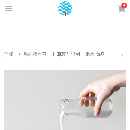
0
×
商品分類
首頁
最新消息
所有商品分類
關於成真
全部
中秋送禮專區
掛耳團訂派對
聯名商品
實體門市
品牌故事
企業認證
購物商城
門市資訊
成真大事記
門市菜單
夢享卡會員
線上購物專區
永續績效
餐點介紹
咖啡訂閱制
咖啡知識
加入夢享卡
企業責任政策
咖啡 & 飲品介紹
購物須知
夢享卡資訊
創業加盟
水一點 愛多一點
美味蔬食日常
媒體相關
盟友專區