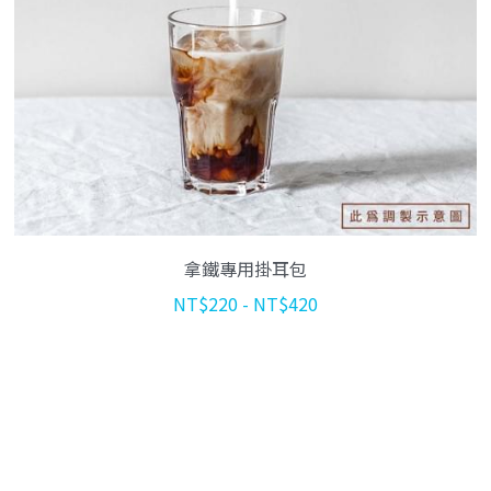
飲品與咖啡標示
海外代理
夥伴招募 JOIN US
線上報導
社群資訊
合作品牌
PackAge+
搜索
合作夥伴
月月新鮮配咖啡
拿鐵專用掛耳包
NT$220 - NT$420