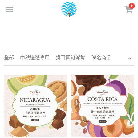
0
×
商品分類
首頁
最新消息
所有商品分類
關於成真
全部
中秋送禮專區
掛耳團訂派對
聯名商品
實體門市
品牌故事
企業認證
購物商城
門市資訊
成真大事記
門市菜單
夢享卡會員
線上購物專區
永續績效
餐點介紹
咖啡訂閱制
咖啡知識
加入夢享卡
企業責任政策
咖啡 & 飲品介紹
購物須知
夢享卡資訊
創業加盟
水一點 愛多一點
美味蔬食日常
媒體相關
盟友專區