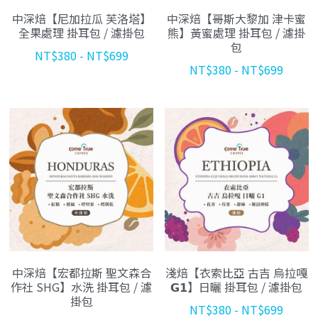
中深焙【尼加拉瓜 芙洛塔】
中深焙【哥斯大黎加 津卡蜜
飲品與咖啡標示
海外代理
夥伴招募 JOIN US
線上報導
全果處理 掛耳包 / 濾掛包
熊】黃蜜處理 掛耳包 / 濾掛
包
NT$380 - NT$699
社群資訊
合作品牌
NT$380 - NT$699
PackAge+
搜索
合作夥伴
月月新鮮配咖啡
中深焙【宏都拉斯 聖文森合
淺焙【衣索比亞 古吉 烏拉嘎
作社 SHG】水洗 掛耳包 / 濾
𝗚𝟭】日曬 掛耳包 / 濾掛包
掛包
NT$380 - NT$699