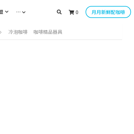
盟
…
0
月月新鮮配咖啡
冷泡咖啡
咖啡精品器具