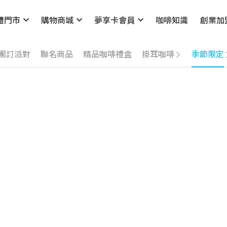
體門市
購物商城
夢享卡會員
咖啡知識
創業加
團訂派對
聯名商品
精品咖啡禮盒
掛耳咖啡
季節限定