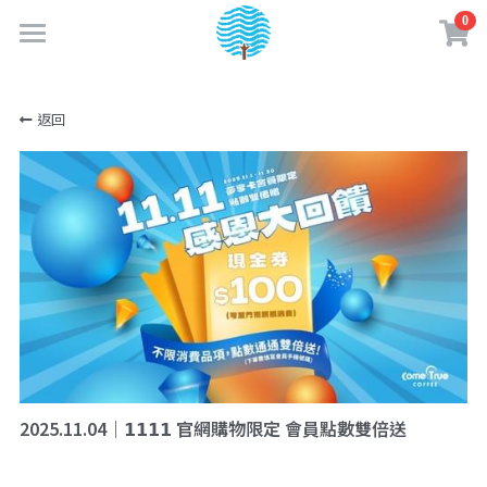
0
×
商品分類
首頁
返回
最新消息
所有商品分類
關於成真
實體門市
品牌故事
企業認證
購物商城
門市資訊
成真大事記
門市菜單
夢享卡會員
線上購物專區
永續績效
餐點介紹
咖啡訂閱制
咖啡知識
加入夢享卡
企業責任政策
咖啡 & 飲品介紹
2025.11.04｜𝟭𝟭𝟭𝟭 官網購物限定 會員點數雙倍送
購物須知
夢享卡資訊
創業加盟
水一點 愛多一點
美味蔬食日常
媒體相關
盟友專區