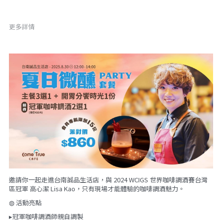
飲品與咖啡標示
海外代理
夥伴招募 JOIN US
線上報導
更多詳情
社群資訊
合作品牌
PackAge+
搜索
合作夥伴
月月新鮮配咖啡
邀請你一起走進台南誠品生活店，與 2024 WCIGS 世界咖啡調酒賽台灣
區冠軍 高心潔 Lisa Kao，只有現場才能體驗的咖啡調酒魅力。
◍ 活動亮點
▸冠軍咖啡調酒師親自調製