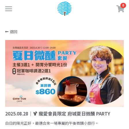
0
×
商品分類
首頁
返回
最新消息
所有商品分類
關於成真
實體門市
品牌故事
企業認證
購物商城
門市資訊
成真大事記
門市菜單
夢享卡會員
線上購物專區
永續績效
餐點介紹
咖啡訂閱制
咖啡知識
加入夢享卡
企業責任政策
咖啡 & 飲品介紹
2025.08.28｜🍹 寵愛會員限定 府城夏日微醺 PARTY
購物須知
夢享卡資訊
創業加盟
白日的陽光正好，最適合來一場專屬的午後微醺小旅行。
水一點 愛多一點
美味蔬食日常
媒體相關
盟友專區