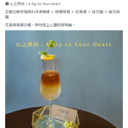
❷ 心之所向｜A Sip to Your Heart
宏都拉斯阿瑞西利冰滴咖啡 × 柑橘琴酒 × 紅棗酒 × 桂花糖 × 柚花純
露
花香與果韻交織，帶你搭上心靈的頭等艙。