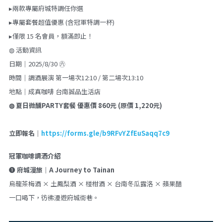
▸兩款專屬府城特調任你選
▸專屬套餐超值優惠 (含冠軍特調一杯)
▸僅限 15 名會員，額滿即止！
◍ 活動資訊
日期｜2025/8/30 ㊅
時間｜調酒展演 第一場次12:10 / 第二場次13:10
地點｜成真咖啡 台南誠品生活店 
◍ 夏日微醺PARTY套餐 優惠價 860元 (原價 1,220元)
立即報名｜
https://forms.gle/b9RFvYZfEuSaqq7c9
冠軍咖啡調酒介紹
❶ 
府城漫旅｜A Journey to Tainan
烏龍茶梅酒 × 土鳳梨酒 × 椪柑酒 × 台南冬瓜露洛 × 蘋果醋
一口喝下，彷彿漫遊府城街巷。