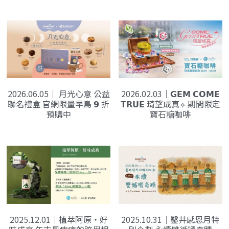
飲品與咖啡標示
海外代理
夥伴招募 JOIN US
線上報導
社群資訊
合作品牌
PackAge+
搜索
合作夥伴
2026.06.05｜ 月光心意 公益
2026.02.03｜𝗚𝗘𝗠 𝗖𝗢𝗠𝗘
月月新鮮配咖啡
聯名禮盒 官網限量早鳥 𝟵 折
𝗧𝗥𝗨𝗘 琦望成真⟢ 期間限定
預購中
寶石糖咖啡
2025.12.01｜植萃阿原・好
2025.10.31｜鑿井感恩月特