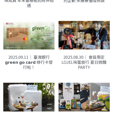
味成真 年末最療癒的跨界相
別企劃 永續雙循環奇蹟
遇
2025.09.11｜ 臺灣銀行
2025.08.30｜ 會員限定
𝗴𝗿𝗲𝗲𝗻 𝗴𝗼 𝗰𝗮𝗿𝗱 綠行卡發
LOJEL味蕾旅行 夏日微醺
行啦！
PARTY