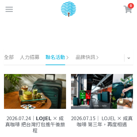
0
×
商品分類
首頁
最新消息
所有商品分類
關於成真
全部
人力招募
聯名活動
品牌快訊
實體門市
品牌故事
企業認證
購物商城
門市資訊
成真大事記
門市菜單
夢享卡會員
線上購物專區
永續績效
餐點介紹
咖啡訂閱制
咖啡知識
加入夢享卡
2026.07.24｜𝗟𝗢𝗝𝗘𝗟 × 成
2026.07.15｜ LOJEL × 成真
企業責任政策
咖啡 & 飲品介紹
購物須知
夢享卡資訊
創業加盟
真咖啡 把台灣打包進午後旅
咖啡 第三年，再度相遇
程
水一點 愛多一點
美味蔬食日常
媒體相關
盟友專區