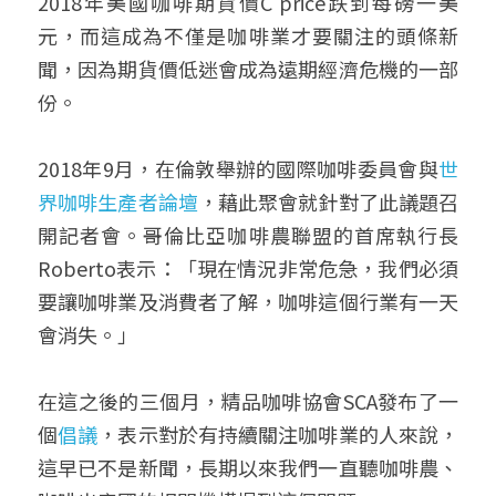
2018年美國咖啡期貨價C price跌到每磅一美
元，而這成為不僅是咖啡業才要關注的頭條新
聞，因為期貨價低迷會成為遠期經濟危機的一部
份。
2018年9月，在倫敦舉辦的國際咖啡委員會與
世
界咖啡生產者論壇
，藉此聚會就針對了此議題召
開記者會。哥倫比亞咖啡農聯盟的首席執行長
Roberto表示：「現在情況非常危急，我們必須
要讓咖啡業及消費者了解，咖啡這個行業有一天
會消失。」
在這之後的三個月，精品咖啡協會SCA發布了一
個
倡議
，表示對於有持續關注咖啡業的人來說，
這早已不是新聞，長期以來我們一直聽咖啡農、