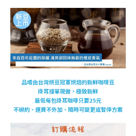
品嚐由台灣烘豆冠軍烘焙的新鮮咖啡豆
掛耳接單現做，極致新鮮
最低每包掛耳咖啡只要25元
不綁約、運費不外加、隨時可變更或暫停方案