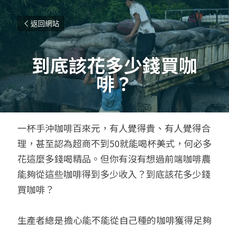
返回網站
到底該花多少錢買咖
啡？
一杯手沖咖啡百來元，有人覺得貴、有人覺得合
理，甚至認為超商不到50就能喝杯美式，何必多
花這麼多錢喝精品。但你有沒有想過前端咖啡農
能夠從這些咖啡得到多少收入？到底該花多少錢
買咖啡？
生產者總是擔心能不能從自己種的咖啡獲得足夠