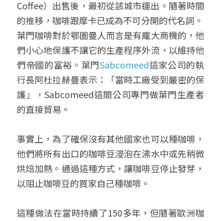
Coffee）出售後，最初從該城市運出。隨著時間
的推移，咖啡跟摩卡已成為不可分開的代名詞。
葉門咖啡對於鄂圖曼人而言是有龐大商機的，他
們小心地保護不讓它的生產程序外流，以維持他
們帝國的富裕。葉門
Sabcomeed
這家公司的執
行長阿杜拉赫曼表示：「當時工廠受到嚴密的保
護」，Sabcomeed這間公司專門做葉門生產者
的直接貿易。
事實上，為了確保沒有其他國家也可以種咖啡，
他們將所有出口的咖啡豆浸泡在沸水中或先稍微
烘焙加熱。通過這種方式，讓咖啡豆停止發芽，
以阻止咖啡豆的買家自己種咖啡。
這種做法在當時持續了150多年，但隨著歐洲咖