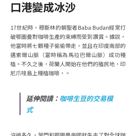
口港變成冰沙
17世紀時，穆斯林的朝聖者Baba Budan經常打
破鄂圖曼對咖啡生產的束縛而受到讚賞。據說，
他當時將七顆種子偷偷帶走，並且在印度南部的
邁索爾山脈（當時稱為馬拉巴爾山脈）成功種
植。不久之後，荷蘭人開始在他們的殖民地，印
尼爪哇島上種植咖啡，。
延伸閱讀：
咖啡生豆的交易模
式
沒過多久，葉門和鄂圖曼帝國就失去了對全球咖