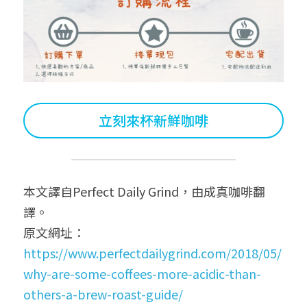
立刻來杯新鮮咖啡
本文譯自Perfect Daily Grind，由成真咖啡翻
譯。
原文網址：
https://www.perfectdailygrind.com/2018/05/
why-are-some-coffees-more-acidic-than-
others-a-brew-roast-guide/