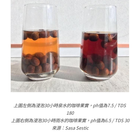
上圖左側為浸泡
30
小時泉水的咖啡果實，
ph
值為
7.5 / TDS 
180
上圖右側為浸泡
30
小時雨水的咖啡果實，
ph
值為
6.5 / TDS 30
來源：
Sasa Sestic