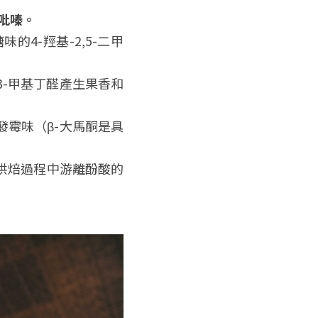
吡嗪。
4-羥基-2,5-二甲
-甲基丁醛產生果香和
霉味（β-大馬酮是具
烘焙過程中游離酚酸的