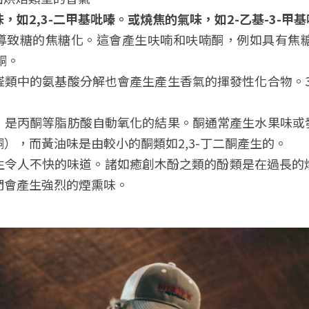
味，如
2,3-
二甲基吡嗪。或燒焦的氣味，如
2-
乙基
-3-
甲基
致糖的焦糖化。這會產生呋喃和呋喃酮，例如具有焦糖味的
酮。
醛類中的氨基酸分解也會產生產生香氣的揮發性化合物。3
，是丙酮等脂肪酸自動氧化的結果。酮通常產生水果味或發
），而黃油味是由較小的酮類如2,3-丁二酮產生的。
生令人不快的味道。諸如癒創木酚之類的酚類是在過長的
們會產生強烈的煙熏味。