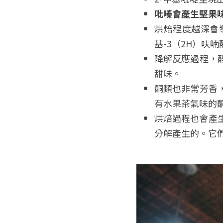
吡嗪會產生堅果
烘焙程度越深會導
基-3（2H）呋喃
降解反應過程，
甜味。
酮類也非常芳香
有水果茶氣味的酮
烘焙過程也會產
分解產生的。它