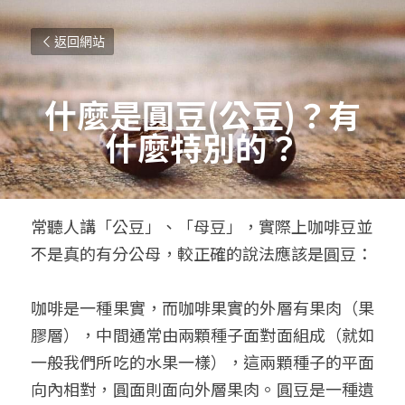
返回網站
什麼是圓豆(公豆)？有
什麼特別的？
常聽人講「公豆」、「母豆」，實際上咖啡豆並
不是真的有分公母，較正確的說法應該是圓豆：
咖啡是一種果實，而咖啡果實的外層有果肉（果
膠層），中間通常由兩顆種子面對面組成（就如
一般我們所吃的水果一樣），這兩顆種子的平面
向內相對，圓面則面向外層果肉。圓豆是一種遺