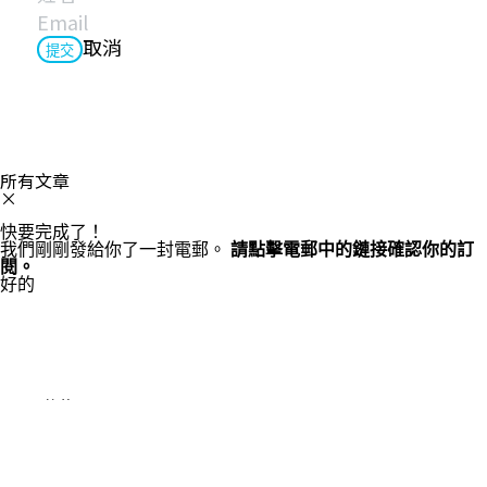
取消
提交
所有文章
×
快要完成了！
我們剛剛發給你了一封電郵。
請點擊電郵中的鏈接確認你的訂
閱。
好的
Cookie的使用
我們使用cookie來改善瀏覽體驗、保證安全性和資料收集。一旦點擊接
受，就表示你接受這些用於廣告和分析的cookie。你可以隨時更改你的
cookie設定。
了解更多
全部接受
設定