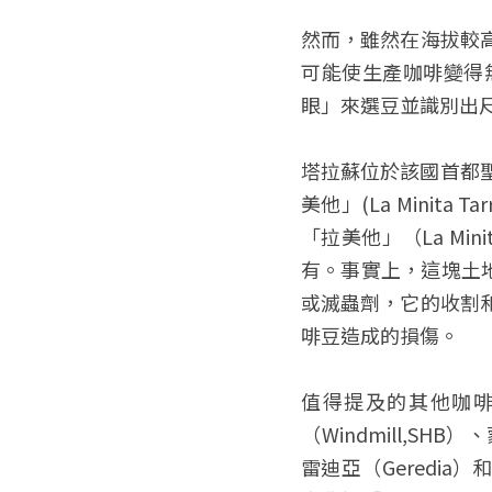
然而，雖然在海拔較
可能使生產咖啡變得
眼」來選豆並識別出
塔拉蘇位於該國首都聖
美他」(La Minit
「拉美他」（La Mi
有。事實上，這塊土
或滅蟲劑，它的收割
啡豆造成的損傷。
值得提及的其他咖啡還有
（Windmill,SHB
雷迪亞（Geredi