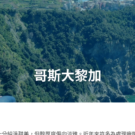
哥斯大黎加
十分純淨甜美，但醇厚度偏向淡雅。近年來許多為處理廠