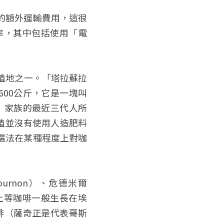
的額外運輸費用，這很
率，其中包括使用「電
種植地之一。「塔拉蘇拉
72600公斤，它是一塊叫
ne）家族的最近三代人所
植並沒有使用人造肥料
選法在某種程度上對咖
ournon）、危德米爾
sa）。上等咖啡一般生長在埃
咖啡（薩奇正是代表哥斯