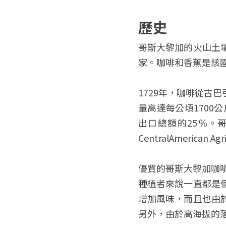
歷史
哥斯大黎加的火山土
家。咖啡和香蕉是該
1729年，咖啡從古
量高達每公頃1700
出口總額的25％。哥斯
CentralAmerican
優質的哥斯大黎加咖啡
種植者來說一直都是
增加風味，而且也由
另外，由於高海拔的