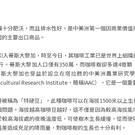
壤十分肥沃，而且排水性好，是中美洲第一個因商業價值
國的主要出口商品。
巴引入哥斯大黎加，時至今日，其咖啡工業已是世界上組
公斤。哥斯大黎加人口僅有350萬，而咖啡樹卻多達4億
大黎加也受益於設立在塔拉甦的中美洲農業研究學會（Turri
 Agricultural Research Institute，簡稱IAAC），
被稱為「特硬豆」，此種咖啡可以在海拔1500米以上
個問題。海拔越高咖啡豆越好，這不僅是因為較高海拔能
於較高海拔處的夜晚溫度低，可使樹木生長緩慢，從而使
落差造成充足的降雨量，對咖啡樹的生長也十分有利。