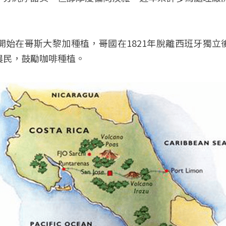
開始在哥斯大黎加種植，哥國在1821年脫離西班牙獨
農民，鼓勵咖啡種植。