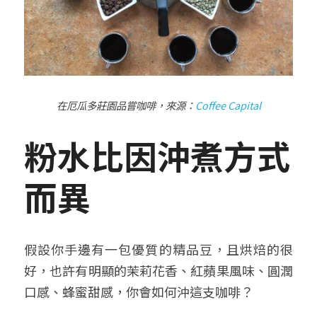
在厄瓜多莊園品嘗咖啡，來源：
Coffee Capital
粉水比因沖煮方式
而異
假設你手邊有一包優質的精品豆，且烘焙的很
好，也許有明顯的茉莉花香、紅蘋果風味、圓潤
口感、蜂蜜甜感，你會如何沖這支咖啡？