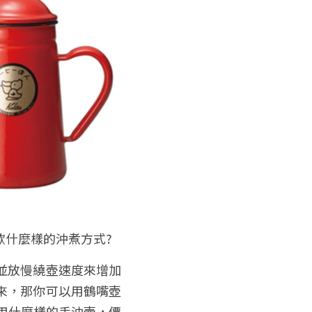
歡什麼樣的沖煮方式? 
並放慢繞壺速度來增加
來，那你可以用鶴嘴壺
用什麼樣的手沖壺，價