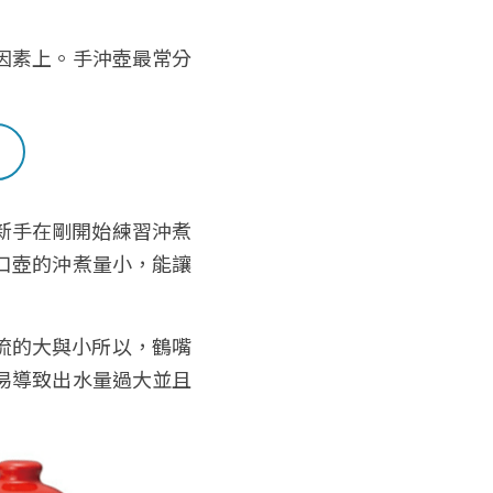
因素上。手沖壺最常分
新手在剛開始練習沖煮
口壺的沖煮量小，能讓
流的大與小所以，鶴嘴
易導致出水量過大並且