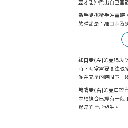
壺才能沖煮出自己喜歡
新手剛挑選手沖壺時
的種類是
：
細口壺及
細口壺(左)
的壺嘴設
時，時常需要關注很
你在充足的時間下一
鶴嘴壺(右)
的壺口較
壺較適合已經有一段
過淬的情形發生。 